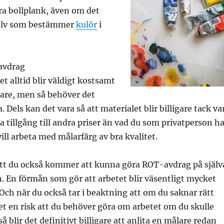
bra bollplank, även om det
själv som bestämmer
kulör
i
avdrag
t alltid blir väldigt kostsamt
lare, men så behöver det
a. Dels kan det vara så att materialet blir billigare tack va
a tillgång till andra priser än vad du som privatperson ha
 vill arbeta med målarfärg av bra kvalitet.
tt du också kommer att kunna göra ROT-avdrag på själv
 En förmån som gör att arbetet blir väsentligt mycket
. Och när du också tar i beaktning att om du saknar rätt
t en risk att du behöver göra om arbetet om du skulle
 så blir det definitivt billigare att anlita en målare redan