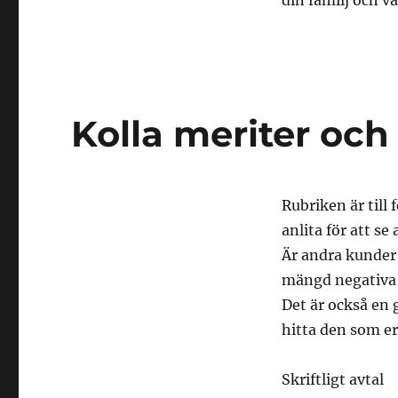
din familj och v
Kolla meriter och
Rubriken är till
anlita för att se
Är andra kunder 
mängd negativa r
Det är också en g
hitta den som er
Skriftligt avtal