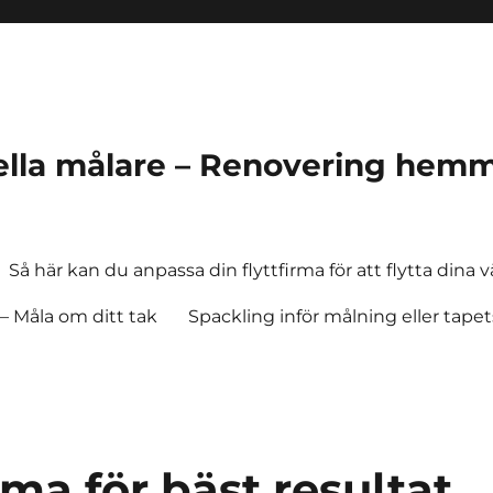
ella målare – Renovering hem
Så här kan du anpassa din flyttfirma för att flytta dina 
– Måla om ditt tak
Spackling inför målning eller tape
rma för bäst resultat