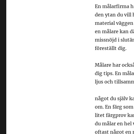
En målarfirma ha
den ytan du vill
material väggen ä
en målare kan där
missnöjd i slutä
föreställt dig.
Målare har ocks
dig tips. En mål
ljus och tillsam
något du själv k
om. En färg som s
litet färgprov k
du målar en hel 
oftast något en 