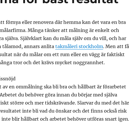
att förnya eller renovera där hemma kan det vara en bra
n målarfirma. Många tänker att målning är enkelt och
 själva. Självklart kan du måla själv om du vill, och har
h tålamod, annars anlita
takmåleri stockholm
. Men att få
esultat när du målar om ett rum eller en vägg är faktiskt
många tror och det krävs mycket noggrannhet.
issnöjd
et av en ommålning ska bli bra och hållbart är förarbetet
 Arbetet du behöver göra innan du börjar med själva
iskt större och mer tidskrävande. Slarvar du med det här
sultatet inte bli vad du önskar och det finns också risk
t inte blir hållbart och arbetet behöver utföras snart igen