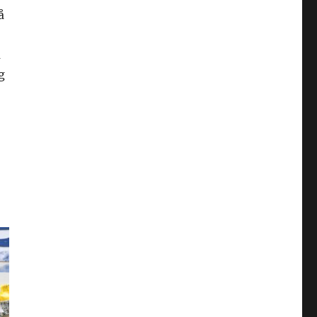
å
a
g