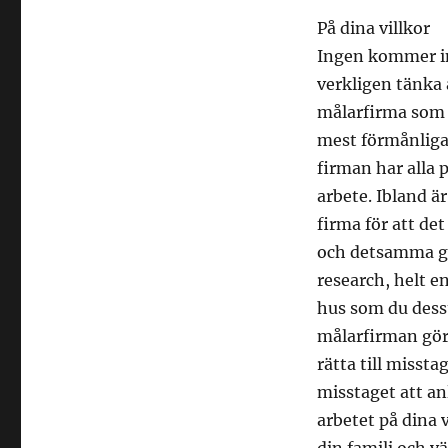
På dina villkor
Ingen kommer in
verkligen tänka
målarfirma som d
mest förmånliga p
firman har alla 
arbete. Ibland är
firma för att det
och detsamma gä
research, helt e
hus som du dessut
målarfirman gör e
rätta till missta
misstaget att anl
arbetet på dina v