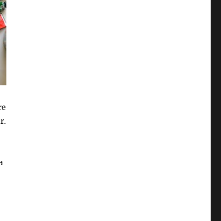
re
r.
a