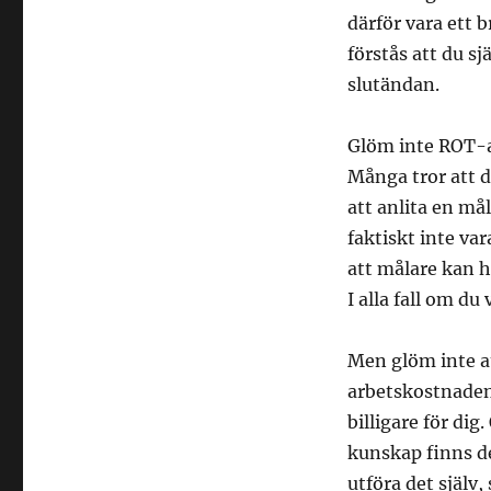
därför vara ett 
förstås att du 
slutändan.
Glöm inte ROT-
Många tror att de
att anlita en må
faktiskt inte var
att målare kan h
I alla fall om du
Men glöm inte a
arbetskostnaden.
billigare för dig
kunskap finns de
utföra det själv,