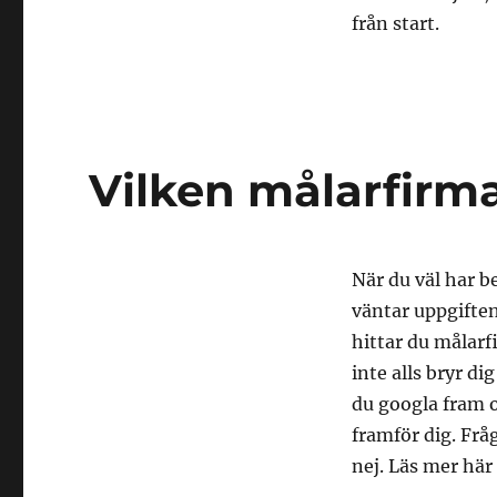
från start.
Vilken målarfirma
När du väl har b
väntar uppgiften
hittar du målarf
inte alls bryr di
du googla fram 
framför dig. Fråg
nej. Läs mer här 