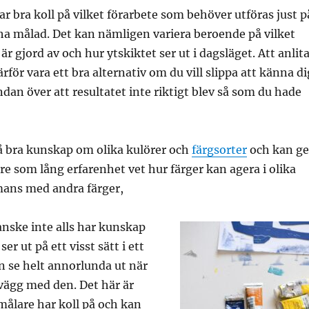
r bra koll på vilket förarbete som behöver utföras just p
 ha målad. Det kan nämligen variera beroende på vilket
r gjord av och hur ytskiktet ser ut i dagsläget. Att anlit
för vara ett bra alternativ om du vill slippa att känna di
ndan över att resultatet inte riktigt blev så som du hade
å bra kunskap om olika kulörer och
färgsorter
och kan ge
are som lång erfarenhet vet hur färger kan agera i olika
mans med andra färger,
anske inte alls har kunskap
er ut på ett visst sätt i ett
an se helt annorlunda ut när
vägg med den. Det här är
målare har koll på och kan