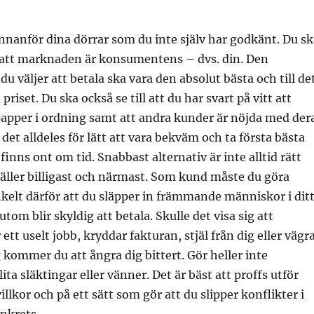
nanför dina dörrar som du inte själv har godkänt. Du sk
 att marknaden är konsumentens – dvs. din. Den
u väljer att betala ska vara den absolut bästa och till de
riset. Du ska också se till att du har svart på vitt att
papper i ordning samt att andra kunder är nöjda med der
 det alldeles för lätt att vara bekväm och ta första bästa
 finns ont om tid. Snabbast alternativ är inte alltid rätt
ller billigast och närmast. Som kund måste du göra
nkelt därför att du släpper in främmande människor i dit
om blir skyldig att betala. Skulle det visa sig att
tt uselt jobb, kryddar fakturan, stjäl från dig eller vägr
g kommer du att ångra dig bittert. Gör heller inte
ita släktingar eller vänner. Det är bäst att proffs utför
illkor och på ett sätt som gör att du slipper konflikter i